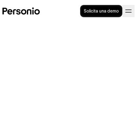
Solicita una demo
Retribución fija: ¿qué es y
cuáles son sus principales
características?
Adiós A Los Fallos En Nóminas