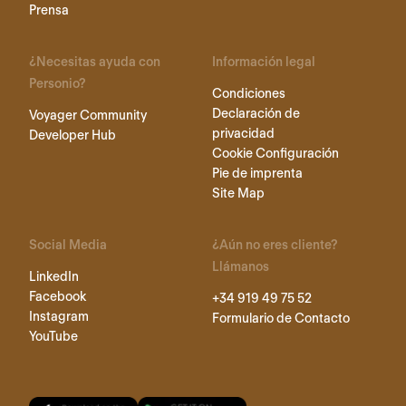
Prensa
¿Necesitas ayuda con
Información legal
Personio?
Condiciones
Declaración de
Voyager Community
privacidad
Developer Hub
Cookie Configuración
Pie de imprenta
Site Map
Social Media
¿Aún no eres cliente?
Llámanos
LinkedIn
Facebook
+34 919 49 75 52
Instagram
Formulario de Contacto
YouTube