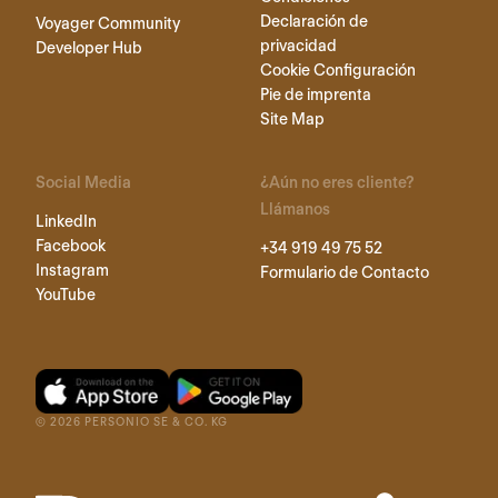
Declaración de
Voyager Community
privacidad
Developer Hub
Cookie Configuración
Pie de imprenta
Site Map
Social Media
¿Aún no eres cliente?
Llámanos
LinkedIn
Facebook
+34 919 49 75 52
Instagram
Formulario de Contacto
YouTube
©
2026
PERSONIO SE & CO. KG