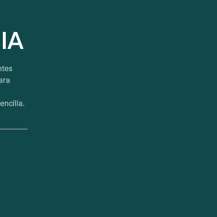
 IA
ntes
ara
encilla.