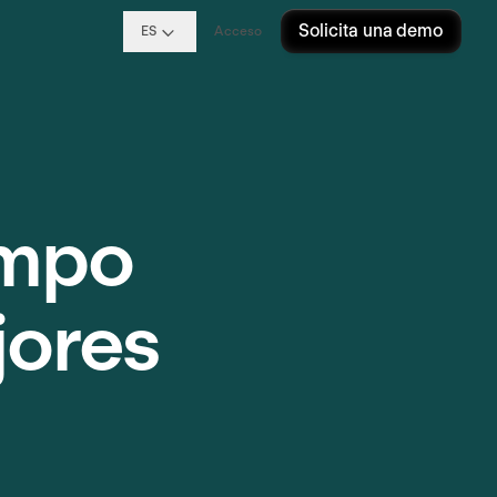
Solicita una demo
ES
Acceso
empo
jores