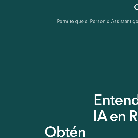
O
Permite que el Personio Assistant g
Entend
IA en 
Obtén