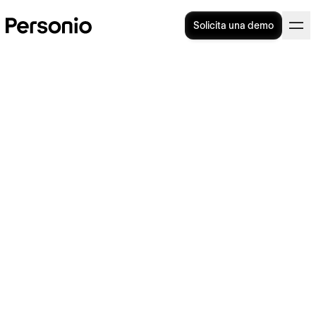
Solicita una demo
Smart working: definición y
aspectos clave
La transformación digital y las nuevas