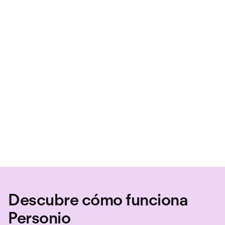
herramienta de generación de informes
podrás analizar la tasa de absentismo y
determinar cuándo es necesario tomar
medidas.
Solicitar una demo
Probar gratis
Descubre cómo funciona
Personio