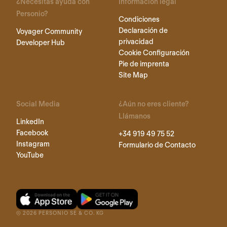
¿Necesitas ayuda con
Información legal
Personio?
Condiciones
Declaración de
Voyager Community
privacidad
Developer Hub
Cookie Configuración
Pie de imprenta
Site Map
Social Media
¿Aún no eres cliente?
Llámanos
LinkedIn
Facebook
+34 919 49 75 52
Instagram
Formulario de Contacto
YouTube
©
2026
PERSONIO SE & CO. KG