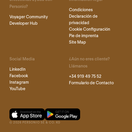
Personio?
Condiciones
Declaración de
Voyager Community
privacidad
Developer Hub
Cookie Configuración
Pie de imprenta
Site Map
Social Media
¿Aún no eres cliente?
Llámanos
LinkedIn
Facebook
+34 919 49 75 52
Instagram
Formulario de Contacto
YouTube
©
2026
PERSONIO SE & CO. KG