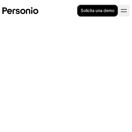
Solicita una demo
Salario bruto vs. neto:
comprendiendo la diferencia
y su impacto en la gestión
empresarial