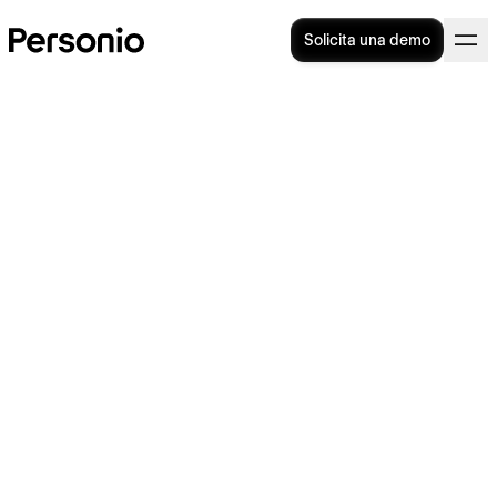
Solicita una demo
Contrato a tiempo parcial:
¿qué es y cuáles son sus
peculiaridades?