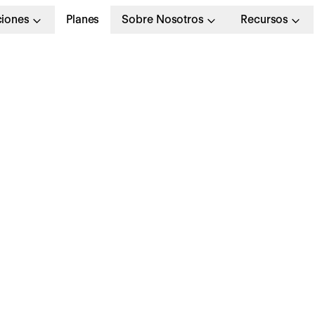
ciones
Planes
Sobre Nosotros
Recursos
estión de nóminas: q
spectos comprende 
ómo hacerla
orrectamente