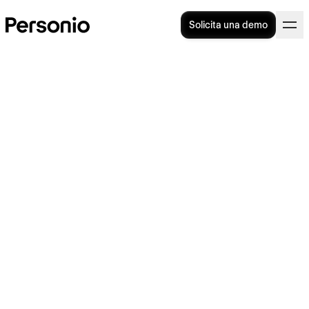
Solicita una demo
Gratificaciones
extraordinarias: ¿qué son y
qué hay que tener en cuenta?