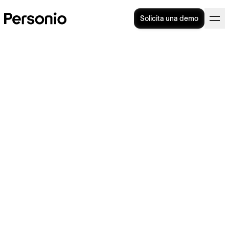
Solicita una demo
Qué es el absentismo laboral
Calcula la tasa de absentismo laboral