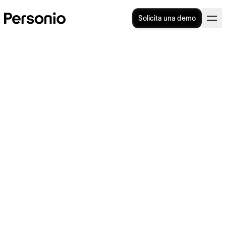
Solicita una demo
Presentismo laboral: guía y
puntos claves
El presentismo laboral es ya una práctica