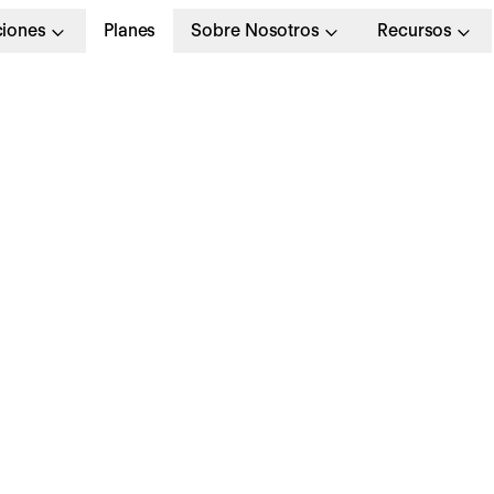
ciones
Planes
Sobre Nosotros
Recursos
ssessment center: u
nfoque integral para l
valuación y selección
alento