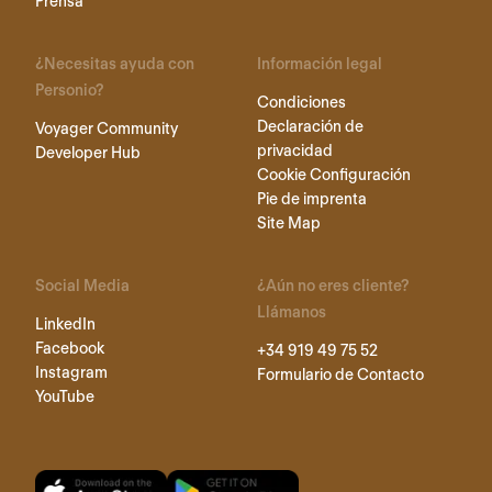
Prensa
¿Necesitas ayuda con
Información legal
Personio?
Condiciones
Declaración de
Voyager Community
privacidad
Developer Hub
Cookie Configuración
Pie de imprenta
Site Map
Social Media
¿Aún no eres cliente?
Llámanos
LinkedIn
Facebook
+34 919 49 75 52
Instagram
Formulario de Contacto
YouTube