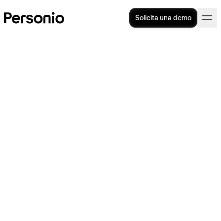
Solicita una demo
¿Qué es y cómo funciona el
finiquito?
El finiquito es la
remuneración económica