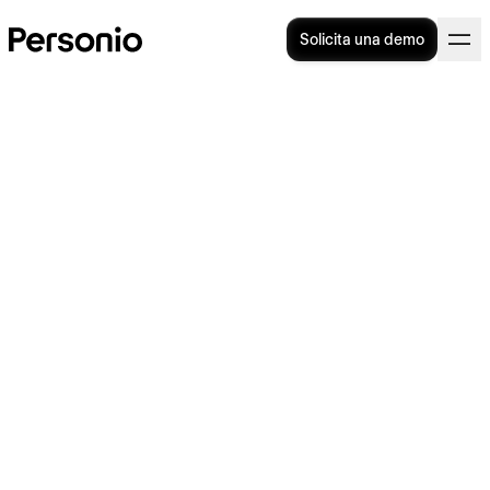
Solicita una demo
Retribución flexible: guía
completa con todo lo que
debes saber