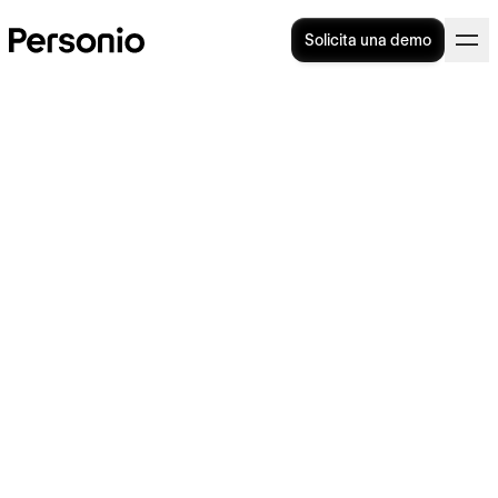
Solicita una demo
Contingencias comunes:
impacto y gestión en la
Seguridad Social
Adiós A Los Fallos En Nóminas