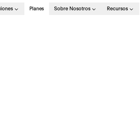
ciones
Planes
Sobre Nosotros
Recursos
mbiente laboral tóxic
odo lo que debes tene
uenta