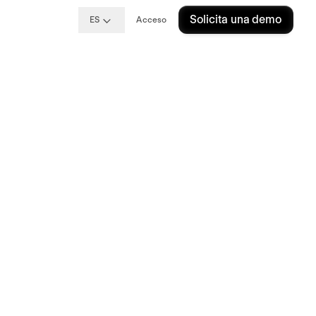
Solicita una demo
ES
Acceso
o:
r en