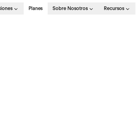
ciones
Planes
Sobre Nosotros
Recursos
olíticas de una empre
odo lo que debes tene
uenta