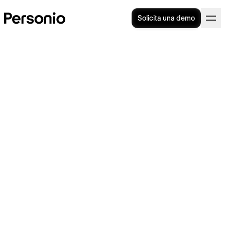
Solicita una demo
Bienestar laboral: claves
para un entorno de trabajo
saludable