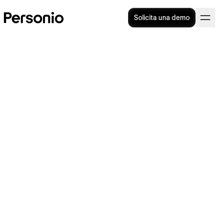
Solicita una demo
¿Qué es la firma electrónica
avanzada y cómo utilizarla?
La firma electrónica avanzada es un