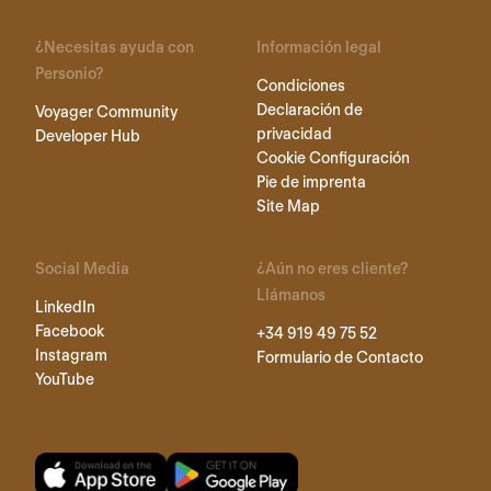
¿Necesitas ayuda con
Información legal
Personio?
Condiciones
Declaración de
Voyager Community
privacidad
Developer Hub
Cookie Configuración
Pie de imprenta
Site Map
Social Media
¿Aún no eres cliente?
Llámanos
LinkedIn
Facebook
+34 919 49 75 52
Instagram
Formulario de Contacto
YouTube