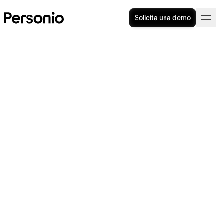
Solicita una demo
Firma electrónica cualificada
(QES): máxima seguridad
para los contratos