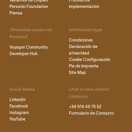
Personio Foundation
implementación
Prensa
¿Necesitas ayuda con
Información legal
Personio?
Condiciones
Declaración de
Voyager Community
privacidad
Developer Hub
Cookie Configuración
Pie de imprenta
Site Map
Social Media
¿Aún no eres cliente?
Llámanos
LinkedIn
Facebook
+34 919 49 75 52
Instagram
Formulario de Contacto
YouTube