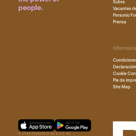
Sobre
people.
Vacantes d
Personio Fo
Prensa
Informaci
Condicione
Declaración
Cookie Con
Pie de impr
Site Map
©
2026
PERSONIO SE & CO. KG