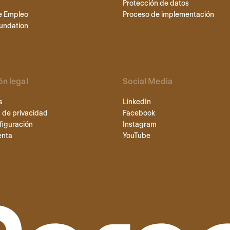
Protección de datos
e Empleo
Proceso de implementación
undation
ón legal
Social Media
s
LinkedIn
 de privacidad
Facebook
figuración
Instagram
enta
YouTube