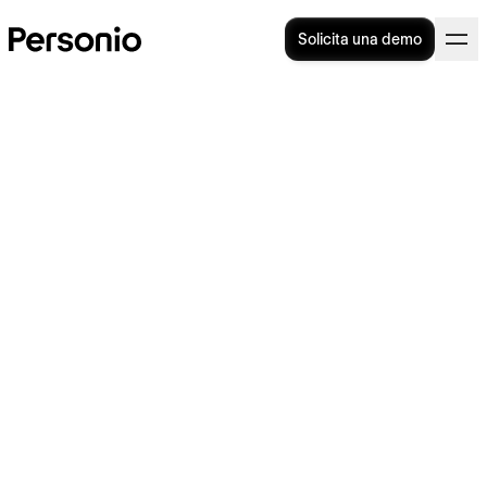
Solicita una demo
Los 8 mejores software de
recursos humanos [2025] -
Comparativa y cómo
elegirlos