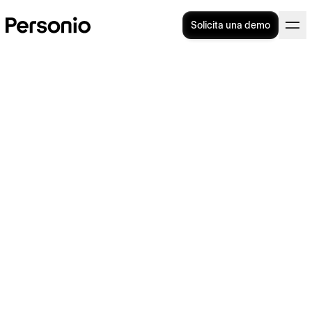
Solicita una demo
Hard skills: qué son y cómo
identificarlas entre tus
empleados