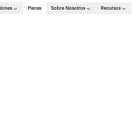
ciones
Planes
Sobre Nosotros
Recursos
valuación por
ompetencias en el ám
aboral: ¿qué es y cóm
acerla con éxito?