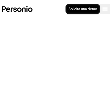
Solicita una demo
¿Cómo hacer una oferta de
empleo atractiva para tu
empresa?