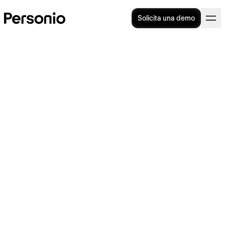
Solicita una demo
Test de competencias
laborales: ¿qué es y cómo
aplicarlo en RR. HH.?