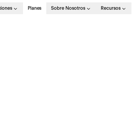
ciones
Planes
Sobre Nosotros
Recursos
enuncia silenciosa: q
 cómo evitarla