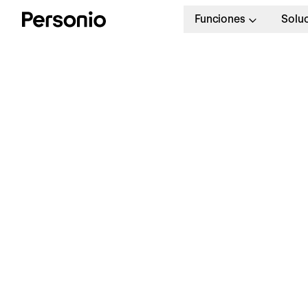
Funciones
Solu
R
y
¿Todo listo para ver Personio
en acción?