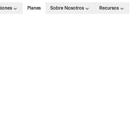
ciones
Planes
Sobre Nosotros
Recursos
íder vs. jefe:
omprendiendo las
iferencias y su impac
l entorno laboral