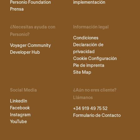
Personio Foundation
implementación
Prensa
¿Necesitas ayuda con
Información legal
Personio?
Condiciones
Declaración de
Voyager Community
privacidad
Developer Hub
Cookie Configuración
Pie de imprenta
Site Map
Social Media
¿Aún no eres cliente?
Llámanos
LinkedIn
Facebook
+34 919 49 75 52
Instagram
Formulario de Contacto
YouTube