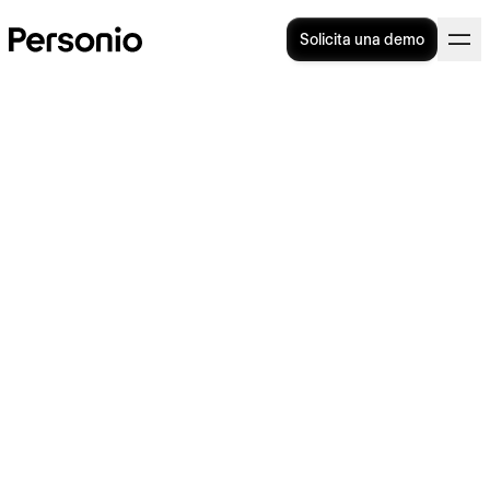
Solicita una demo
¿Qué es un anticipo o
adelanto de nómina y cómo
funciona?