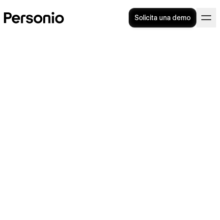
Solicita una demo
Formación bonificada: ¿qué
es y cómo funciona?
Motivierte Mitarbeiter:Innen klatschen.