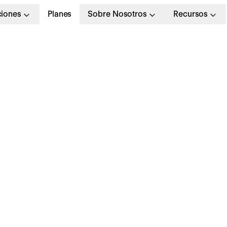
ciones
Planes
Sobre Nosotros
Recursos
eadhunter: cómo pu
eneficiar a tu empres