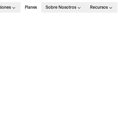
ciones
Planes
Sobre Nosotros
Recursos
ideoentrevista de tra
cómo puedes sacarle
odo el partido en tu
mpresa?