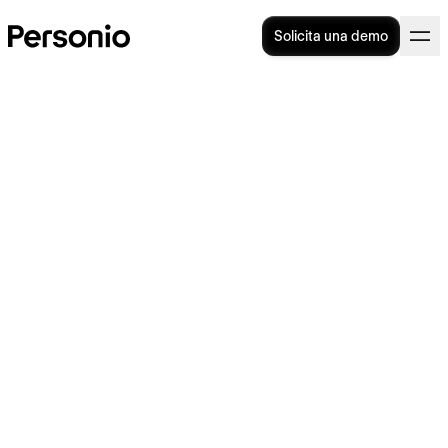
Solicita una demo
Onboarding digital: ¿qué es,
para qué sirve y cómo
realizarlo?