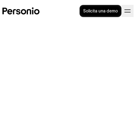
Solicita una demo
Novación de contrato: ¿qué
es y cuándo se realiza?
La
novación de contrato
es un proceso legal