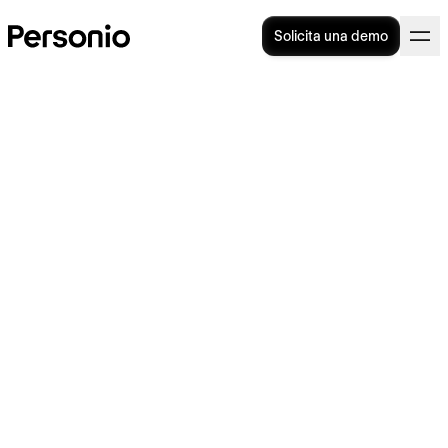
Solicita una demo
Contrato 300: análisis
detallado de sus
características y beneficios