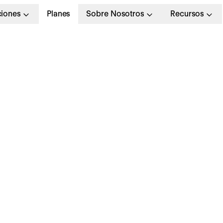
ciones
Planes
Sobre Nosotros
Recursos
LOG DE RR.HH.
>
LISTA DE CONTROL
diciembre 2023
alendario laboral de
adrid 2024