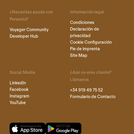
¿Necesitas ayuda con
Información legal
Personio?
Condiciones
Declaración de
Voyager Community
privacidad
Developer Hub
Cookie Configuración
Pie de imprenta
Site Map
Social Media
¿Aún no eres cliente?
Llámanos
LinkedIn
Facebook
+34 919 49 75 52
Instagram
Formulario de Contacto
YouTube