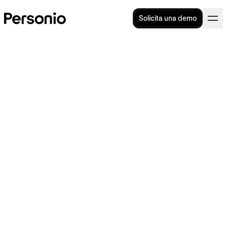
Solicita una demo
Workation: ¿en qué consiste
esta práctica y qué ventajas
tiene?