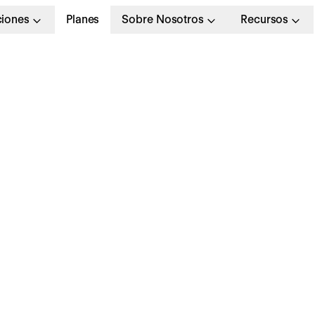
ciones
Planes
Sobre Nosotros
Recursos
oftware control horar
os 5 mejores program