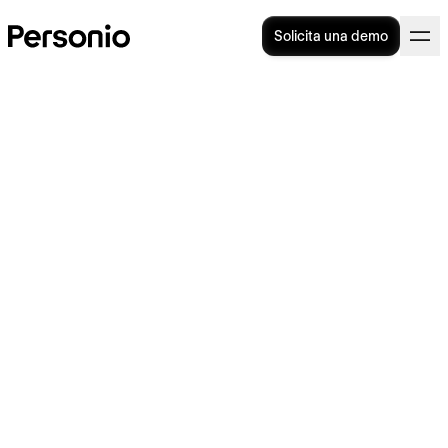
Solicita una demo
Job shadowing: ¿qué es y
cómo puede mejorar el
rendimiento en tu empresa?