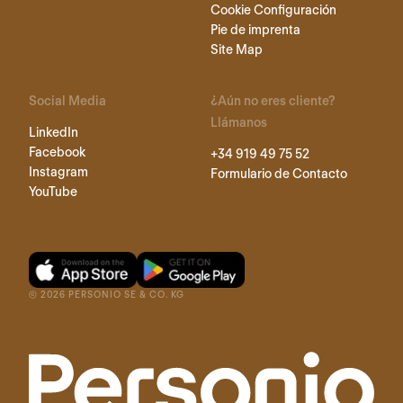
Cookie Configuración
Pie de imprenta
Site Map
Social Media
¿Aún no eres cliente?
Llámanos
LinkedIn
Facebook
+34 919 49 75 52
Instagram
Formulario de Contacto
YouTube
©
2026
PERSONIO SE & CO. KG