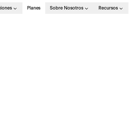
ciones
Planes
Sobre Nosotros
Recursos
astos anticipados: 
ueden afectar a la sa
inanciera de tu empre