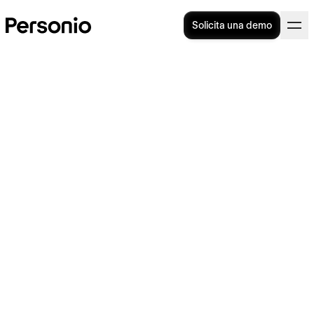
Solicita una demo
Cesión ilegal de
trabajadores: cómo
identificarla y evitarla