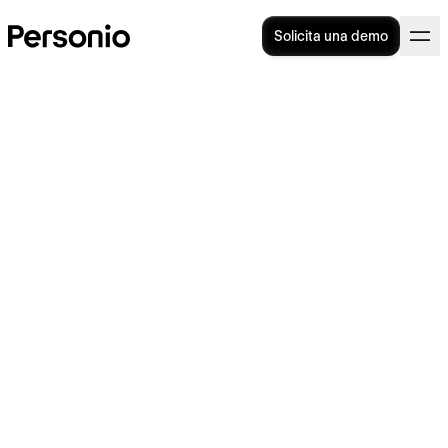
Solicita una demo
Calculadora ERTE 2025
[Plantilla Excel gratis]
Cuando una empresa se acoge a un
ERTE