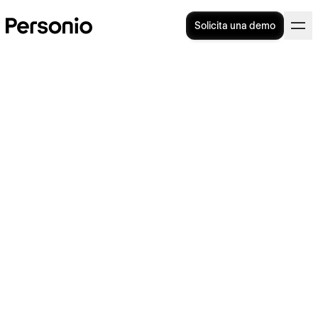
Solicita una demo
TU BLOG DE RR.HH.
>
EVENTOS EXTERNOS
22. mayo 2024
Personio en Factor Humano
2024: Impulsando el futuro
de los RR. HH.