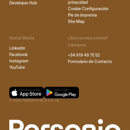
privacidad
Developer Hub
Cookie Configuración
Pie de imprenta
Site Map
Social Media
¿Aún no eres cliente?
Llámanos
LinkedIn
Facebook
+34 919 49 75 52
Instagram
Formulario de Contacto
YouTube
©
2026
PERSONIO SE & CO. KG