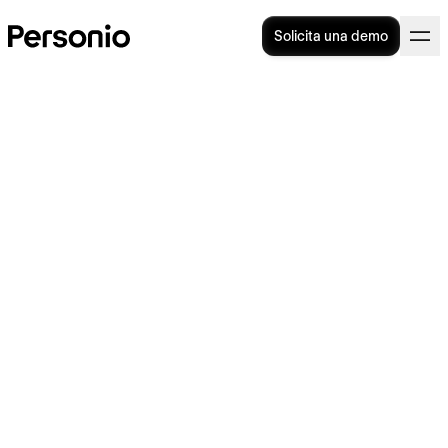
Solicita una demo
TU BLOG DE RR.HH.
>
LISTA DE CONTROL
4. diciembre 2023
Calendario laboral de
Barcelona 2024