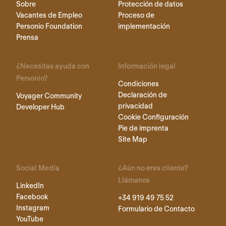
Sobre
Protección de datos
Vacantes de Empleo
Proceso de
Personio Foundation
implementación
Prensa
¿Necesitas ayuda con
Información legal
Personio?
Condiciones
Declaración de
Voyager Community
privacidad
Developer Hub
Cookie Configuración
Pie de imprenta
Site Map
Social Media
¿Aún no eres cliente?
Llámanos
LinkedIn
Facebook
+34 919 49 75 52
Instagram
Formulario de Contacto
YouTube