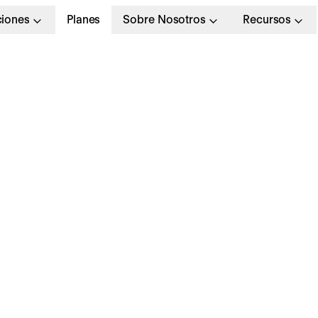
ciones
Planes
Sobre Nosotros
Recursos
TS (Applicant Trackin
ystem): la herramient
erfecta para agilizar
rocesos de selección