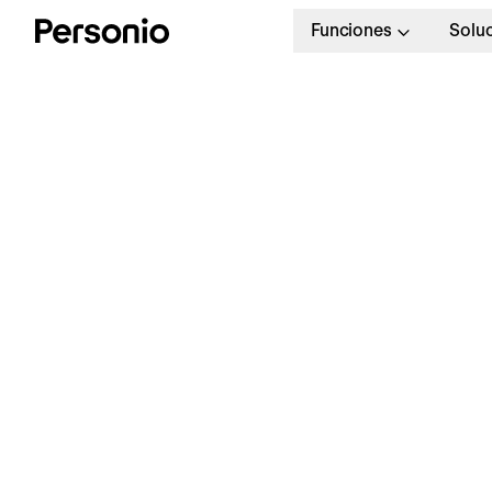
Funciones
Solu
A
S
p
p
¿Todo listo para ver Personio
en acción?