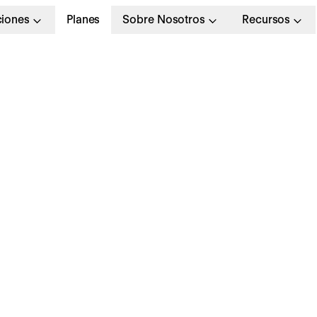
ciones
Planes
Sobre Nosotros
Recursos
ocimiento
de expertos del sector, listas de comprobación ú
Todos
Seleccione el tipo