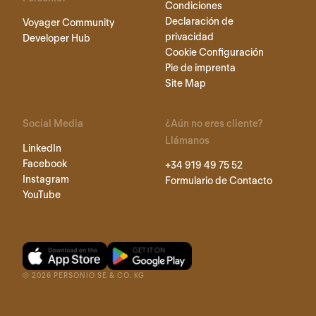
Condiciones
Declaración de
Voyager Community
privacidad
Developer Hub
Cookie Configuración
Pie de imprenta
Site Map
Social Media
¿Aún no eres cliente?
Llámanos
LinkedIn
Facebook
+34 919 49 75 52
Instagram
Formulario de Contacto
YouTube
©
2026
PERSONIO SE & CO. KG